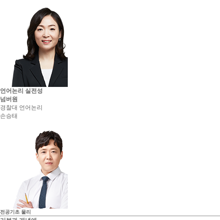
언어논리 실전성
넘버원
경찰대 언어논리
손승태
전공기초
물리