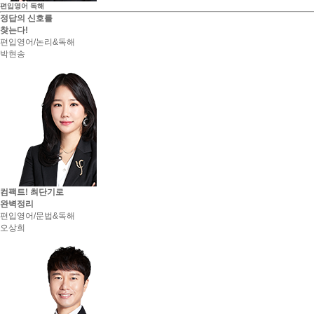
편입영어
독해
건국대학교 최종합격 정*훈
정답의 신호를
이화여자대학교 최종합격 신*정
찾는다!
중앙대학교 최종합격 김*정
편입영어/논리&독해
홍익대학교 최종합격 유*환
박현송
이화여자대학교 최종합격 김*현
한국외국어대학교 최종합격 윤*홍
숙명여자대학교 최종합격 백*희
한국외국어대학교 최종합격 한*현
중앙대학교 최종합격 이*준
건국대학교 최종합격 김*영
서울시립대학교 최종합격 정*원
한국외국어대학교 최종합격 송*희
서울시립대학교 최종합격 한*현
건국대학교 최종합격 지*훈
숙명여자대학교 최종합격 김*솔
컴팩트! 최단기로
건국대학교 최종합격 김*주
완벽정리
홍익대학교 최종합격 김*영
편입영어/문법&독해
경희대학교 최종합격 김*국
오상희
건국대학교 최종합격 박*진
중앙대학교 최종합격 김*수
중앙대학교 최종합격 김*현
건국대학교 최종합격 김*비
숙명여자대학교 최종합격 김*정
단국대학교 최종합격 김*미