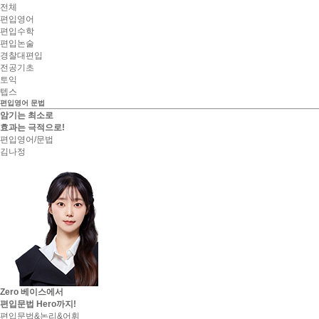
S,V,O,OC , 품사 등을 모르는상태라면
전체
단국대학교 최종합격 조*은
복소함수론 강의로 공업수학 완성
편입영어
국민대학교 최종합격 문*균
공식대로 하니까 잘 풀립니다.
편입수학
동국대학교 최종합격 김*국
적절하게 강의하시는거 같아요
편입논술
단국대학교 최종합격 최*희
논술 시험 전 들어야 댐
경찰대편입
명지대학교 최종합격 김*훈
이건 필요할 때 더 많이 볼게요!
전공기초
숭실대학교 최종합격 이*찬
어렵지만 열심히 공부할게요~
토익
동국대학교 최종합격 이*찬
정말 이해가 잘 되었어요 감사합니다.
텝스
명지대학교 최종합격 최*희
이거 듣고 독해지문 읽을때 좀더 넓게 독해되는거같네요
편입영어
문법
국민대학교 최종합격 윤*원
암기는 최소로
단국대학교 최종합격 김*솔
효과는 극적으로!
편입영어/문법
동국대학교 최종합격 강*형
김나정
명지대학교 최종합격 김*국
단국대학교 최종합격 유*선
명지대학교 최종합격 김*환
동국대학교 최종합격 김*준
동덕여자대학교 최종합격 최*진
명지대학교 최종합격 조*영
단국대학교 최종합격 정*훈
동국대학교 최종합격 윤*홍
단국대학교 최종합격 김*진
동국대학교 최종합격 이*석
국민대학교 최종합격 김*비
Zero 베이스에서
국민대학교 최종합격 지*훈
편입문법 Hero까지!
세종대학교 최종합격 두*우
편입문법&논리&어휘