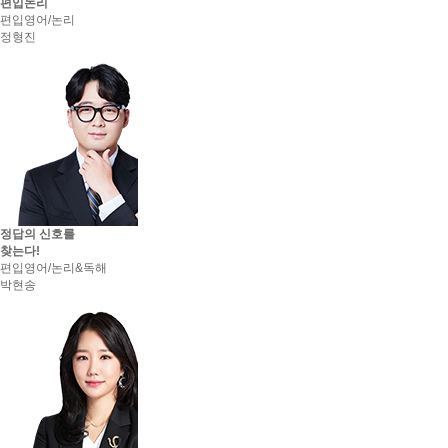
편입논리
편입영어/논리
정형진
정답의 신호를
찾는다!
편입영어/논리&독해
박현송