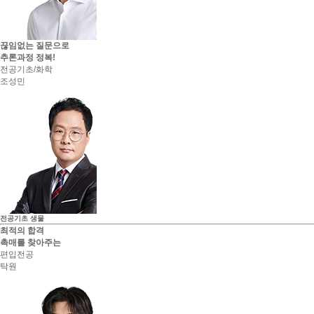
끊임없는 질문으로
추론과정 정복!
전공기초/화학
조성민
전공기초
생물
최적의 합격
촉매를 찾아주는
편입전공
탁원