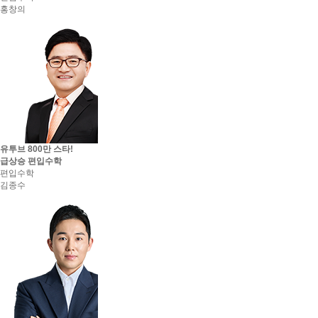
홍창의
유투브 800만 스타!
급상승 편입수학
편입수학
김종수