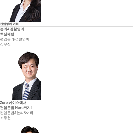
편입영어
어휘
논리&경찰영어
핵심패턴
편입논리/경찰영어
강우진
Zero 베이스에서
편입문법 Hero까지!
편입문법&논리&어휘
조무현