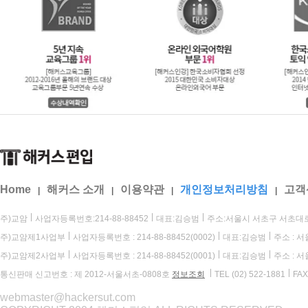
Home
해커스 소개
이용약관
개인정보처리방침
고객
|
|
|
|
주)교암
사업자등록번호:214-88-88452
대표:김승범
주소:서울시 서초구 서초대로
주)교암제1사업부
사업자등록번호 : 214-88-88452(0002)
대표:김승범
주소 : 
주)교암제2사업부
사업자등록번호 : 214-88-88452(0001)
대표:김승범
주소 : 
통신판매 신고번호 : 제 2012-서울서초-0808호
정보조회
TEL (02) 522-1881
FAX
webmaster@hackersut.com