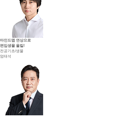
마인드맵 연상으로
편입생물 올킬!
전공기초/생물
엄태석