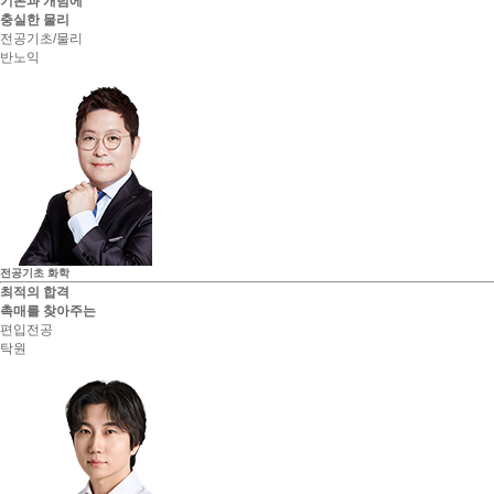
기본과 개념에
충실한 물리
전공기초/물리
반노익
전공기초
화학
최적의 합격
촉매를 찾아주는
편입전공
탁원