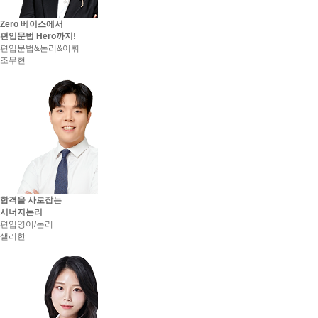
Zero 베이스에서
편입문법 Hero까지!
편입문법&논리&어휘
조무현
합격을 사로잡는
시너지논리
편입영어/논리
샐리한