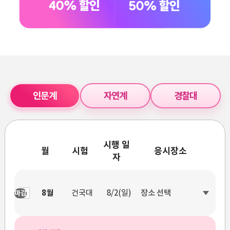
인문계
자연계
경찰대
시행 일
월
시험
응시장소
자
8월
건국대
8/2(일)
마감