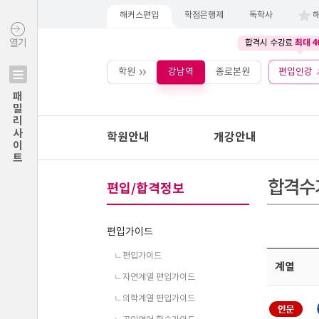
해커스편입
학점은행제
독학사
최대 4
열기
합격시 수강료
학원
강남역
종로본원
편입인강
패밀리사이트
학원안내
개강안내
편입/합격정보
편입가이드
ㄴ편입가이드
ㄴ자연계열 편입가이드
ㄴ의학계열 편입가이드