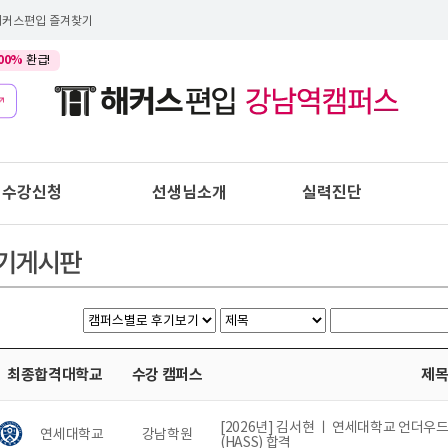
해커스편입 즐겨찾기
00%
환급!
수강신청
선생님소개
실력진단