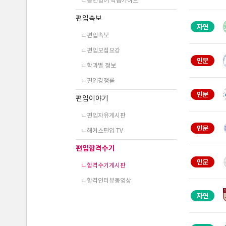
ㄴ공인영어 학습가이드
편입속보
ㄴ편입속보
ㄴ편입모집요강
ㄴ학과별 정보
ㄴ편입경쟁률
편입이야기
ㄴ편입자유게시판
ㄴ해커스편입 TV
편입합격수기
ㄴ합격수기게시판
ㄴ합격인터뷰동영상