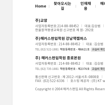
찾아오시는
인재채
해
Home
길
용
주)교암
사업자등록번호:214-88-88452
대표:김승범
한울원격평생교육원 신고번호 제 원- 292호
주)해커스편입학원 강남역캠퍼스
사업자등록번호 : 214-88-88452
대표 : 김승범
TEL (02) 522-1881
학원등록번호 - 제6621호
교습비 확
주) 해커스편입학원 종로본원
사업자등록번호 : 214-88-88452
대표 : 김승범
TEL (02) 735-1881
학원등록번호 - 제2376호
교습비 확
통신판매 신고번호 : 제 2012-서울서초-0808호
FAX : (02) 522-6336
호스팅 제공자 : (주) KT 
Copyright © 2004 해커스편입 All Rights Reser