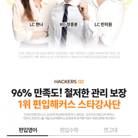
편입영어
편입수학
연고대