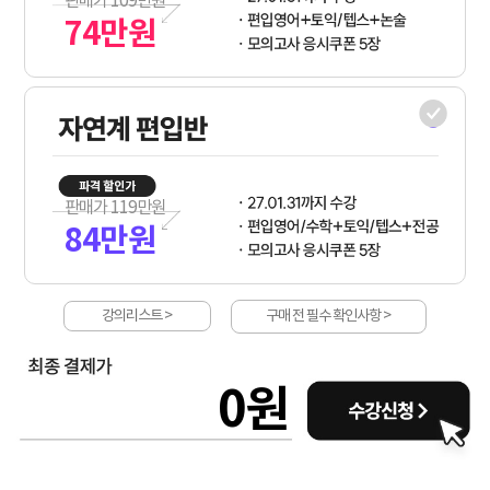
판매가
109
만원
74
만원
판매가
119
만원
84
만원
강의리스트 >
구매 전 필수 확인사항 >
0
원