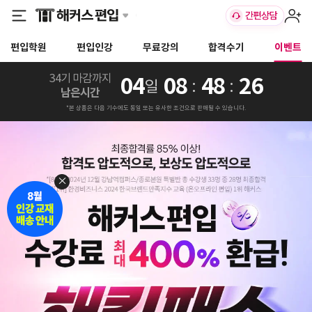
편입학원
편입인강
무료강의
합격수기
이벤트
34기 마감까지
04
08
48
24
일
:
:
남은시간
*본 상품은 다음 기수에도 동일 또는 유사한 조건으로 판매될 수 있습니다.
×