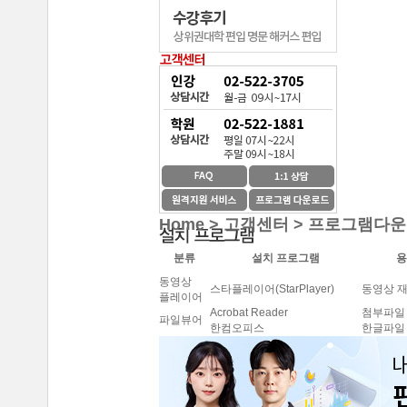
해커스편입의 커리큘
중앙대학교 최종합격 한*현
연세대학교 최종합격 김*진
해커스편입이 무료로
건국대학교 최종합격 이*준
온라인 수강생들도 
성균관대학교 최종합격 정*림
중앙대학교 최종합격 이*영
이 달의 베스트강의 
건국대학교 최종합격 정*훈
이화여자대학교 최종합격 김*현
스타강사진의 강의가 
중앙대학교 최종합격 이*준
Home > 고객센터 >
프로그램다운
SNS나 페이지를 통
서울시립대학교 최종합격 한*현
분류
설치 프로그램
용
홍익대학교 최종합격 김*영
환급이라는 조건이 
동영상
중앙대학교 최종합격 김*현
스타플레이어(StarPlayer)
동영상 
플레이어
수강제한이 없어 자신
Acrobat Reader
첨부파일
한국외국어대학교 최종합격 김*진
파일뷰어
한컴오피스
한글파일
중앙대학교 최종합격 한*현
방대한 자료와 데이터
중간에 정리된 자료