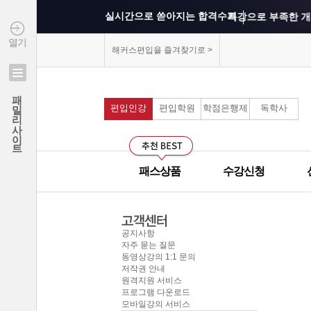
실시간으로 쏟아지는 합격수기
특강으로 부족한 개
열기
상위권 학교의 출제 
해커스편입을 즐겨찾기로 >
모의고사를 통해 실
패밀리사이트
연세대학교 최종합격 김*진
편입인강
편입학원
학점은행제
독학사
건국대학교 최종합격 이*준
커리큘럼이 보기 쉽
성균관대학교 최종합격 정*림
선생님과의 카톡 질의
중앙대학교 최종합격 이*영
패스상품
수강신청
건국대학교 최종합격 정*훈
선생님께 질문하기 게
이화여자대학교 최종합격 김*현
군대에서도 온라인으
중앙대학교 최종합격 이*준
공지사항
서울시립대학교 최종합격 한*현
자주 묻는 질문
모의고사 해설강의의
동영상강의 1:1 문의
홍익대학교 최종합격 김*영
저작권 안내
원격지원 서비스
중앙대학교 최종합격 김*현
무제한으로 원하는 인
프로그램 다운로드
한국외국어대학교 최종합격 김*진
모바일강의 서비스