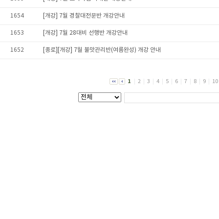
1654
[개강] 7월 경찰대전문반 개강안내
1653
[개강] 7월 28대비 선행반 개강안내
1652
[종로][개강] 7월 불맛관리반(여름완성) 개강 안내
1
|
2
|
3
|
4
|
5
|
6
|
7
|
8
|
9
|
10