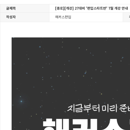
글제목
[종로][개강] 27대비 '편입스타트반' 7월 개강 안내
작성자
해커스편입