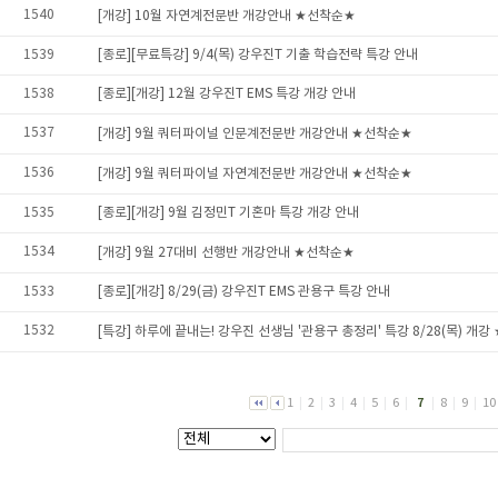
1540
[개강] 10월 자연계전문반 개강안내 ★선착순★
1539
[종로][무료특강] 9/4(목) 강우진T 기출 학습전략 특강 안내
1538
[종로][개강] 12월 강우진T EMS 특강 개강 안내
1537
[개강] 9월 쿼터파이널 인문계전문반 개강안내 ★선착순★
1536
[개강] 9월 쿼터파이널 자연계전문반 개강안내 ★선착순★
1535
[종로][개강] 9월 김정민T 기혼마 특강 개강 안내
1534
[개강] 9월 27대비 선행반 개강안내 ★선착순★
1533
[종로][개강] 8/29(금) 강우진T EMS 관용구 특강 안내
1532
[특강] 하루에 끝내는! 강우진 선생님 '관용구 총정리' 특강 8/28(목) 
1
|
2
|
3
|
4
|
5
|
6
|
7
|
8
|
9
|
10