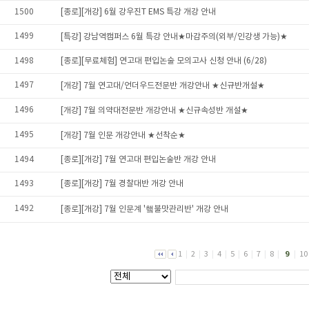
1500
[종로][개강] 6월 강우진T EMS 특강 개강 안내
1499
[특강] 강남역캠퍼스 6월 특강 안내★마감주의(외부/인강생 가능)★
1498
[종로][무료체험] 연고대 편입논술 모의고사 신청 안내 (6/28)
1497
[개강] 7월 연고대/언더우드전문반 개강안내 ★신규반개설★
1496
[개강] 7월 의약대전문반 개강안내 ★신규속성반 개설★
1495
[개강] 7월 인문 개강안내 ★선착순★
1494
[종로][개강] 7월 연고대 편입논술반 개강 안내
1493
[종로][개강] 7월 경찰대반 개강 안내
1492
[종로][개강] 7월 인문계 '햌불맛관리반' 개강 안내
1
|
2
|
3
|
4
|
5
|
6
|
7
|
8
|
9
|
10