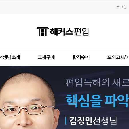
로그인
선생님소개
교재구매
합격수기
모의고사/
편입독해의 새로운
핵심을 파
김정민
선생님