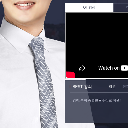
OT 영상
BEST 강의
학원
인
영어/수학 종합반★수강료 지원!