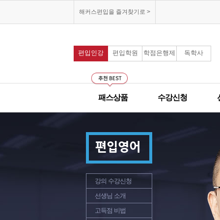
해커스편입을 즐겨찾기로 >
편입인강
편입학원
학점은행제
독학사
패스상품
수강신청
편입영어
강의 수강신청
선생님 소개
고득점 비법