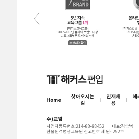
찾아오시는
인재채
해
Home
길
용
주)교암
사업자등록번호:214-88-88452
대표:김승범
한울원격평생교육원 신고번호 제 원- 292호