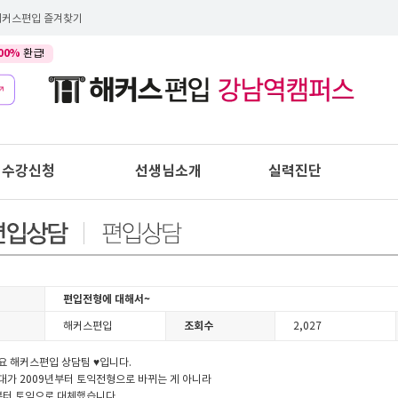
해커스편입 즐겨찾기
00%
환급!
수강신청
선생님소개
실력진단