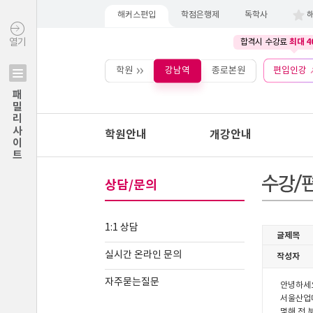
해커스편입
학점은행제
독학사
최대 4
열기
합격시 수강료
학원
강남역
종로본원
편입인강
패밀리사이트
학원안내
개강안내
상담/문의
1:1 상담
실시간 온라인 문의
자주묻는질문