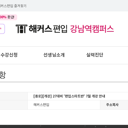
해커스편입 즐겨찾기
00%
환급!
수강신청
선생님소개
실력진단