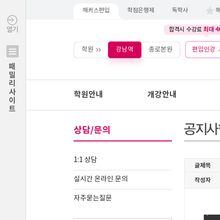
해커스편입
학점은행제
독학사
최대 4
열기
합격시 수강료
학원
강남역
종로본원
편입인강
패밀리사이트
학원안내
개강안내
상담/문의
1:1 상담
실시간 온라인 문의
자주묻는질문