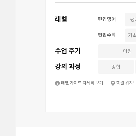
레벨
편입영어
쌩
편입수학
기
수업 주기
아침
강의 과정
종합
레벨 가이드 자세히 보기
학원 위치