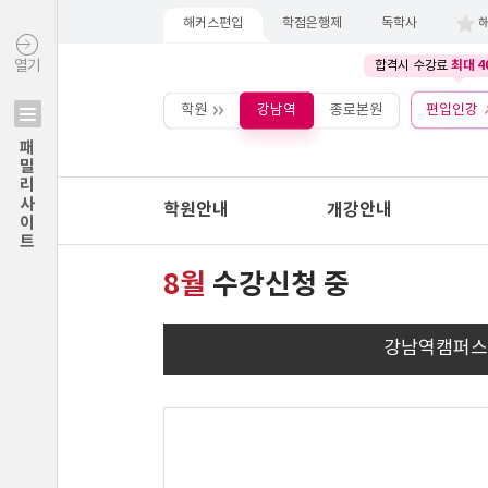
해커스편입
학점은행제
독학사
최대 4
열기
합격시 수강료
학원
강남역
종로본원
편입인강
패밀리사이트
학원안내
개강안내
8월
수강신청 중
강남역캠퍼스