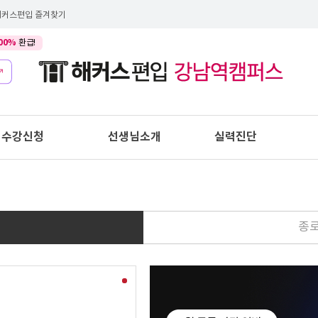
해커스편입 즐겨찾기
00%
환급!
수강신청
선생님소개
실력진단
종