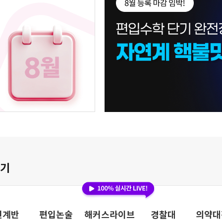
찾기
연계반
편입논술
해커스라이브
경찰대
의약대