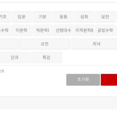
기초
입문
기본
응용
심화
실전
초수학
미분학
적분학Ⅰ
선형대수
미적분학Ⅱ
공업수학
오전
저녁
단과
특강
보기
초기화