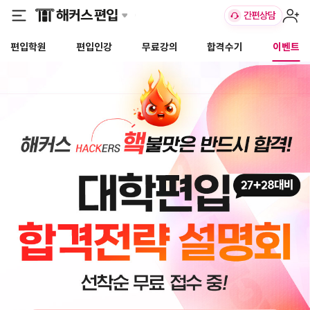
편입학원
편입인강
무료강의
합격수기
이벤트