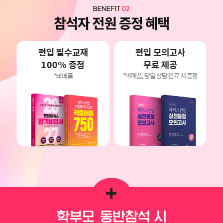
편입 모의고사
편입 필수교재
무료 제공
100% 증정
*비매품, 당일 상담 완료 시 증정
*비매품