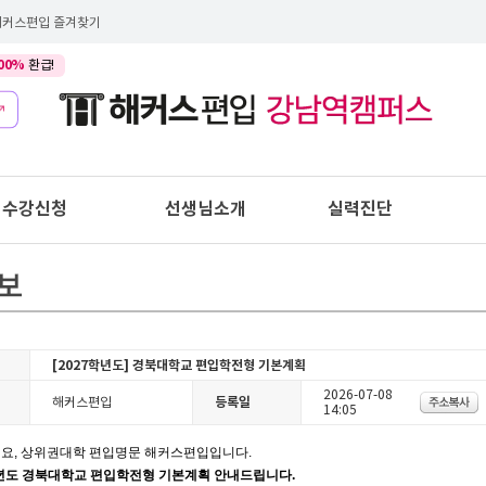
해커스편입 즐겨찾기
00%
환급!
수강신청
선생님소개
실력진단