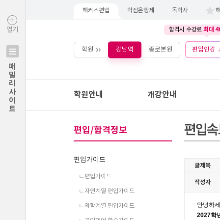
해커스편입
학점은행제
독학사
최대 4
열기
합격시 수강료
학원
강남역
종로본원
편입인강
패밀리사이트
학원안내
개강안내
편입/합격정보
편입가이드
ㄴ편입가이드
ㄴ자연계열 편입가이드
ㄴ의학계열 편입가이드