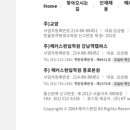
찾아오시는
인재채
해
Home
길
용
주)교암
사업자등록번호:214-88-88452
대표:김승범
한울원격평생교육원 신고번호 제 원- 292호
주)해커스편입학원 강남역캠퍼스
사업자등록번호 : 214-88-88452
대표 : 김승범
TEL (02) 522-1881
학원등록번호 - 제6621호
교습비 확
주) 해커스편입학원 종로본원
사업자등록번호 : 214-88-88452
대표 : 김승범
TEL (02) 735-1881
학원등록번호 - 제2376호
교습비 확
통신판매 신고번호 : 제 2012-서울서초-0808호
FAX : (02) 522-6336
호스팅 제공자 : (주) KT 
Copyright © 2004 해커스편입 All Rights Reser