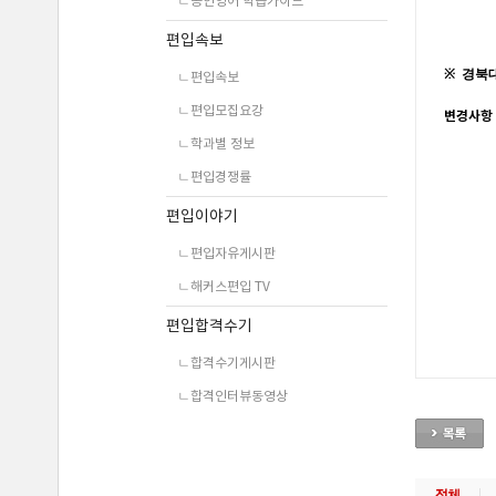
ㄴ공인영어 학습가이드
편입속보
ㄴ편입속보
ㄴ편입모집요강
ㄴ학과별 정보
ㄴ편입경쟁률
편입이야기
ㄴ편입자유게시판
ㄴ해커스편입 TV
편입합격수기
ㄴ합격수기게시판
ㄴ합격인터뷰동영상