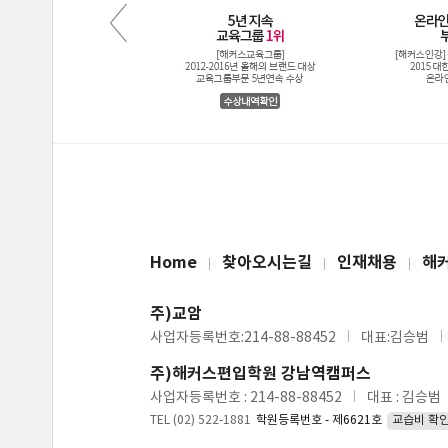
Home
찾아오시는길
인재채용
해
주)교암
사업자등록번호:214-88-88452
대표:김승범
주)해커스편입학원 강남역캠퍼스
사업자등록번호 : 214-88-88452
대표 : 김승범
TEL (02) 522-1881
학원등록번호 - 제6621호
교습비 확