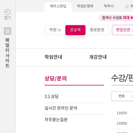
해커스편입
학점은행제
독학사
최대 4
열기
합격시 수강료
학원
강남역
종로본원
편입인강
패밀리사이트
학원안내
개강안내
상담/문의
1:1 상담
실시간 온라인 문의
자주묻는질문