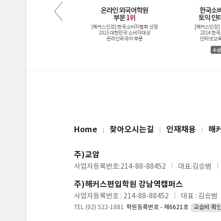
Home
찾아오시는길
인재채용
해
주)교암
사업자등록번호:214-88-88452
대표:김승범
주)해커스편입학원 강남역캠퍼스
사업자등록번호 : 214-88-88452
대표 : 김승범
TEL (02) 522-1881
학원등록번호 - 제6621호
교습비 확