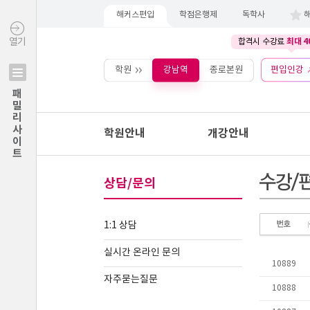
해커스편입
학점은행제
독학사
최대 4
열기
합격시 수강료
학원
강남역
종로본원
편입인강
패밀리사이트
학원안내
개강안내
상담/문의
1:1 상담
실시간 온라인 문의
자주묻는질문