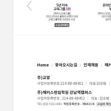
Home
찾아오시는길
인재채용
해
주)교암
사업자등록번호:214-88-88452
대표:김승범
주)해커스편입학원 강남역캠퍼스
사업자등록번호 : 214-88-88452
대표 : 김승범
TEL (02) 522-1881
학원등록번호 - 제6621호
교습비 확