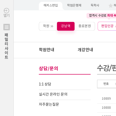
해커스편입
학점은행제
독학사
최대 4
열기
합격시 수강료
학원
강남역
종로본원
편입인강
패밀리사이트
학원안내
개강안내
상담/문의
1:1 상담
실시간 온라인 문의
자주묻는질문