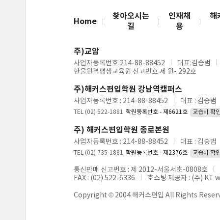
찾아오시는
인재채
해
Home
길
용
주)교암
사업자등록번호:214-88-88452
대표:김승범
한울원격평생교육원 신고번호 제 원- 292호
주)해커스편입학원 강남역캠퍼스
사업자등록번호 : 214-88-88452
대표 : 김승범
TEL (02) 522-1881
학원등록번호 - 제6621호
교습비 확
주) 해커스편입학원 종로본원
사업자등록번호 : 214-88-88452
대표 : 김승범
TEL (02) 735-1881
학원등록번호 - 제2376호
교습비 확
통신판매 신고번호 : 제 2012-서울서초-0808호
FAX : (02) 522-6336
호스팅 제공자 : (주) KT 
Copyright © 2004 해커스편입 All Rights Reser