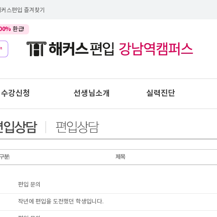
해커스편입 즐겨찾기
00%
환급!
수강신청
선생님소개
실력진단