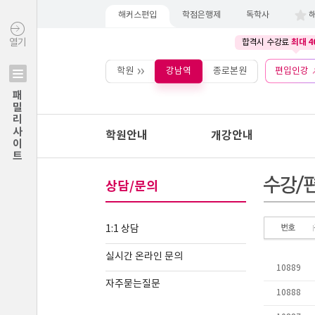
해커스편입
학점은행제
독학사
최대 4
열기
합격시 수강료
학원
강남역
종로본원
편입인강
패밀리사이트
학원안내
개강안내
상담/문의
1:1 상담
실시간 온라인 문의
자주묻는질문