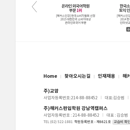
Home
찾아오시는길
인재채용
해
주)교암
사업자등록번호:214-88-88452
대표:김승범
주)해커스편입학원 강남역캠퍼스
사업자등록번호 : 214-88-88452
대표 : 김승범
TEL (02) 522-1881
학원등록번호 - 제6621호
교습비 확