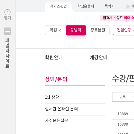
해커스편입
학점은행제
독학사
최대 4
열기
합격시 수강료
학원
강남역
종로본원
편입인강
패밀리사이트
학원안내
개강안내
상담/문의
1:1 상담
실시간 온라인 문의
자주묻는질문