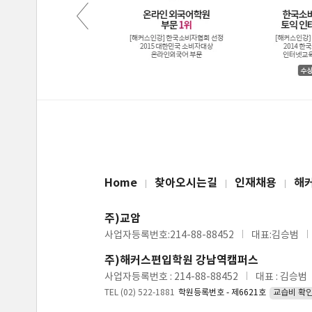
Home
찾아오시는길
인재채용
해
주)교암
사업자등록번호:214-88-88452
대표:김승범
주)해커스편입학원 강남역캠퍼스
사업자등록번호 : 214-88-88452
대표 : 김승범
TEL (02) 522-1881
학원등록번호 - 제6621호
교습비 확