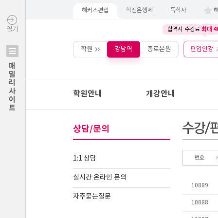
해커스편입
학점은행제
독학사
최대 4
열기
합격시 수강료
학원
강남역
종로본원
편입인강
패밀리사이트
학원안내
개강안내
상담/문의
1:1 상담
실시간 온라인 문의
자주묻는질문