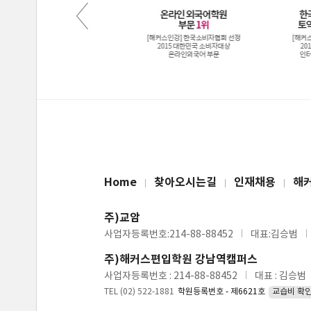
Home
찾아오시는길
인재채용
해
주)교암
사업자등록번호:214-88-88452
대표:김승범
주)해커스편입학원 강남역캠퍼스
사업자등록번호 : 214-88-88452
대표 : 김승범
TEL (02) 522-1881
학원등록번호 - 제6621호
교습비 확