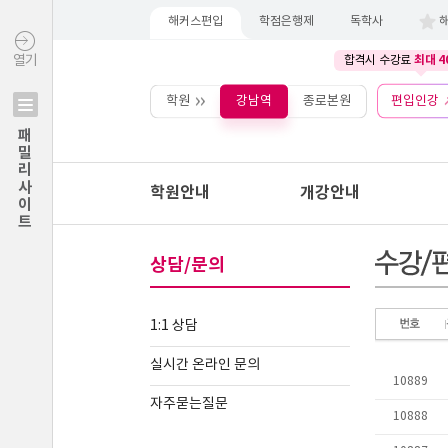
해커스편입
학점은행제
독학사
최대 4
열기
합격시 수강료
학원
강남역
종로본원
편입인강
패밀리사이트
학원안내
개강안내
상담/문의
1:1 상담
실시간 온라인 문의
자주묻는질문