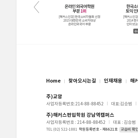
Home
찾아오시는길
인재채용
해
주)교암
사업자등록번호:214-88-88452
대표:김승범
주)해커스편입학원 강남역캠퍼스
사업자등록번호 : 214-88-88452
대표 : 김승범
TEL (02) 522-1881
학원등록번호 - 제6621호
교습비 확