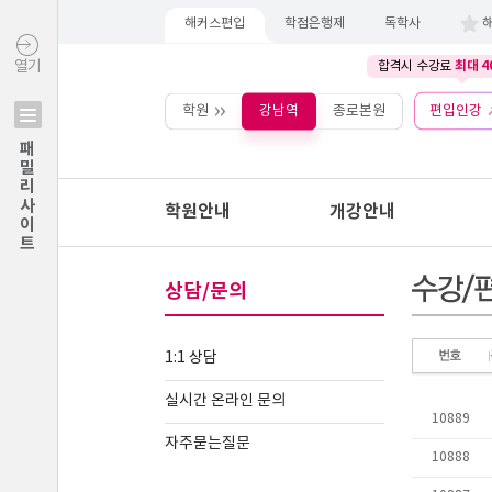
해커스편입
학점은행제
독학사
최대 4
열기
합격시 수강료
학원
강남역
종로본원
편입인강
패밀리사이트
학원안내
개강안내
상담/문의
1:1 상담
실시간 온라인 문의
자주묻는질문