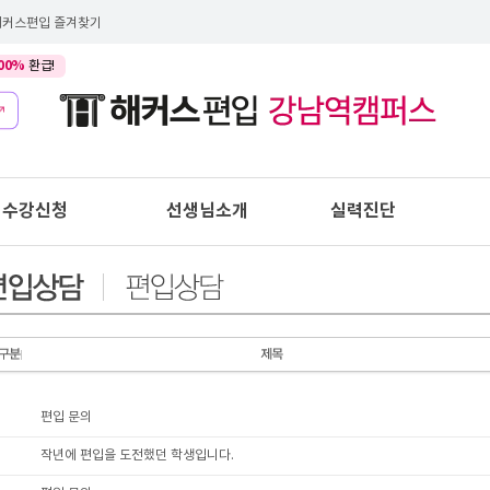
해커스편입 즐겨찾기
00%
환급!
수강신청
선생님소개
실력진단