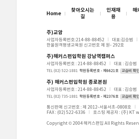
찾아오시는
인재채
해
Home
길
용
주)교암
사업자등록번호:214-88-88452
대표:김승범
한울원격평생교육원 신고번호 제 원- 292호
주)해커스편입학원 강남역캠퍼스
사업자등록번호 : 214-88-88452
대표 : 김승범
TEL (02) 522-1881
학원등록번호 - 제6621호
교습비 확
주) 해커스편입학원 종로본원
사업자등록번호 : 214-88-88452
대표 : 김승범
TEL (02) 735-1881
학원등록번호 - 제2376호
교습비 확
통신판매 신고번호 : 제 2012-서울서초-0808호
FAX : (02) 522-6336
호스팅 제공자 : (주) KT 
Copyright © 2004 해커스편입 All Rights Reser