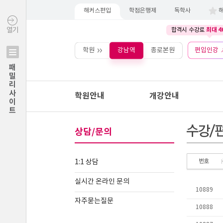
해커스편입
학점은행제
독학사
최대 4
열기
합격시 수강료
학원
강남역
종로본원
편입인강
패밀리사이트
학원안내
개강안내
상담/문의
1:1 상담
실시간 온라인 문의
자주묻는질문