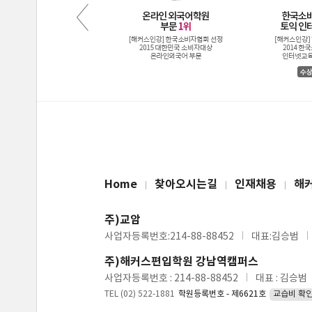
Home
찾아오시는길
인재채용
해
주)교암
사업자등록번호:214-88-88452
대표:김승범
주)해커스편입학원 강남역캠퍼스
사업자등록번호 : 214-88-88452
대표 : 김승범
TEL (02) 522-1881
학원등록번호 - 제6621호
교습비 확