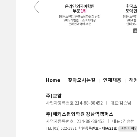
Home
찾아오시는길
인재채용
해
주)교암
사업자등록번호:214-88-88452
대표:김승범
주)해커스편입학원 강남역캠퍼스
사업자등록번호 : 214-88-88452
대표 : 김승범
TEL (02) 522-1881
학원등록번호 - 제6621호
교습비 확