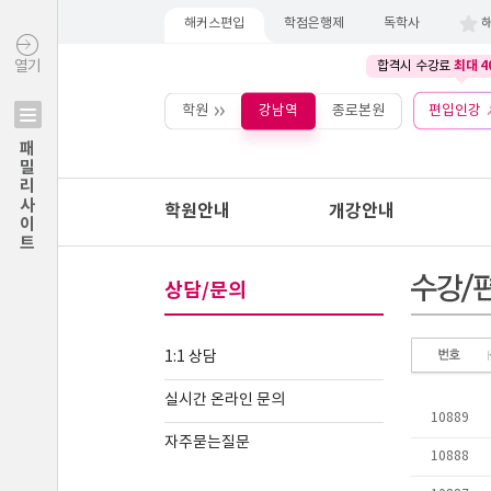
해커스편입
학점은행제
독학사
최대 4
열기
합격시 수강료
학원
강남역
종로본원
편입인강
패밀리사이트
학원안내
개강안내
상담/문의
1:1 상담
실시간 온라인 문의
자주묻는질문