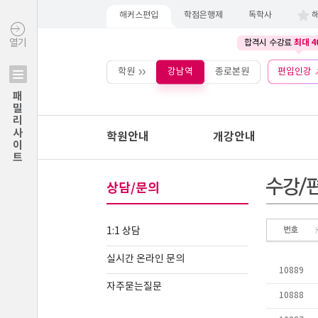
해커스편입
학점은행제
독학사
최대 4
열기
합격시 수강료
학원
강남역
종로본원
편입인강
패밀리사이트
학원안내
개강안내
상담/문의
1:1 상담
실시간 온라인 문의
자주묻는질문