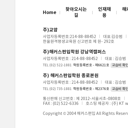
찾아오시는
인재채
해
Home
길
용
주)교암
사업자등록번호:214-88-88452
대표:김승범
한울원격평생교육원 신고번호 제 원- 292호
주)해커스편입학원 강남역캠퍼스
사업자등록번호 : 214-88-88452
대표 : 김승범
TEL (02) 522-1881
학원등록번호 - 제6621호
교습비 확
주) 해커스편입학원 종로본원
사업자등록번호 : 214-88-88452
대표 : 김승범
TEL (02) 735-1881
학원등록번호 - 제2376호
교습비 확
통신판매 신고번호 : 제 2012-서울서초-0808호
FAX : (02) 522-6336
호스팅 제공자 : (주) KT 
Copyright © 2004 해커스편입 All Rights Reser