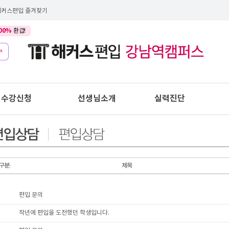
해커스편입 즐겨찾기
00%
환급!
수강신청
선생님소개
실력진단