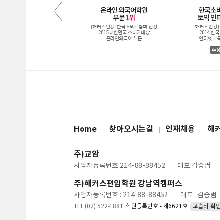
Home
찾아오시는길
인재채용
해
주)교암
사업자등록번호:214-88-88452
대표:김승범
주)해커스편입학원 강남역캠퍼스
사업자등록번호 : 214-88-88452
대표 : 김승범
TEL (02) 522-1881
학원등록번호 - 제6621호
교습비 확