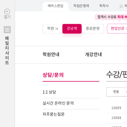
해커스편입
학점은행제
독학사
최대 4
열기
합격시 수강료
학원
강남역
종로본원
편입인강
패밀리사이트
학원안내
개강안내
상담/문의
1:1 상담
실시간 온라인 문의
자주묻는질문