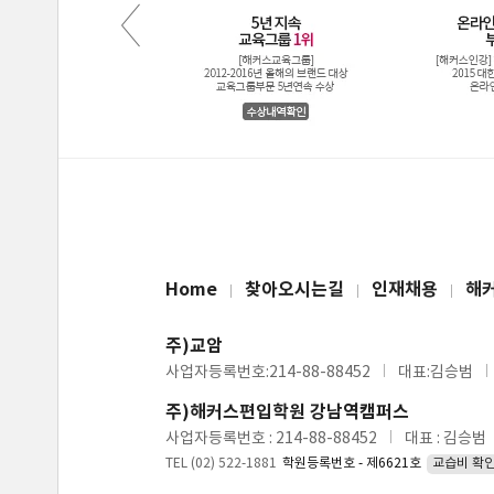
Home
찾아오시는길
인재채용
해
주)교암
사업자등록번호:214-88-88452
대표:김승범
주)해커스편입학원 강남역캠퍼스
사업자등록번호 : 214-88-88452
대표 : 김승범
TEL (02) 522-1881
학원등록번호 - 제6621호
교습비 확