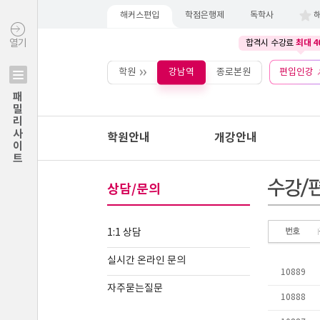
해커스편입
학점은행제
독학사
최대 4
열기
합격시 수강료
학원
강남역
종로본원
편입인강
패밀리사이트
학원안내
개강안내
상담/문의
1:1 상담
실시간 온라인 문의
자주묻는질문