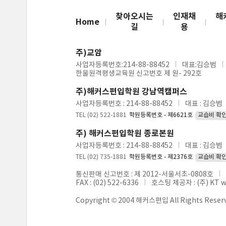
찾아오시는
인재채
해
Home
길
용
주)교암
사업자등록번호:214-88-88452
대표:김승범
한울원격평생교육원 신고번호 제 원- 292호
주)해커스편입학원 강남역캠퍼스
사업자등록번호 : 214-88-88452
대표 : 김승범
TEL (02) 522-1881
학원등록번호 - 제6621호
교습비 확
주) 해커스편입학원 종로본원
사업자등록번호 : 214-88-88452
대표 : 김승범
TEL (02) 735-1881
학원등록번호 - 제2376호
교습비 확
통신판매 신고번호 : 제 2012-서울서초-0808호
FAX : (02) 522-6336
호스팅 제공자 : (주) KT 
Copyright © 2004 해커스편입 All Rights Reser