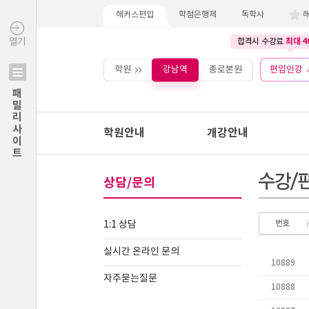
해커스편입
학점은행제
독학사
최대 4
열기
합격시 수강료
학원
강남역
종로본원
편입인강
패밀리사이트
학원안내
개강안내
상담/문의
1:1 상담
실시간 온라인 문의
자주묻는질문