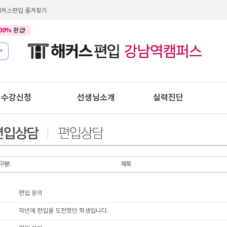
해커스편입 즐겨찾기
00%
환급!
수강신청
선생님소개
실력진단