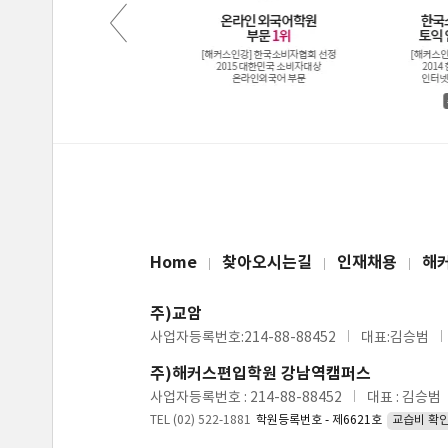
Home
찾아오시는길
인재채용
해
주)교암
사업자등록번호:214-88-88452
대표:김승범
주)해커스편입학원 강남역캠퍼스
사업자등록번호 : 214-88-88452
대표 : 김승범
TEL (02) 522-1881
학원등록번호 - 제6621호
교습비 확