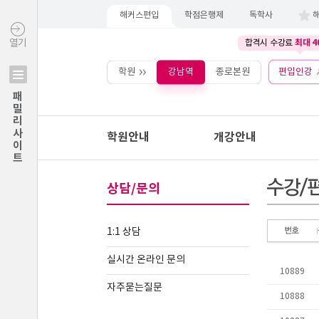
해커스편입
학점은행제
독학사
최대 4
열기
합격시 수강료
학원
강남역
종로본원
편입인강
패밀리사이트
학원안내
개강안내
상담/문의
1:1 상담
실시간 온라인 문의
자주묻는질문