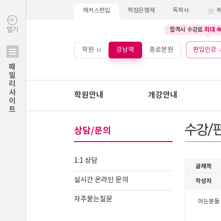
해커스편입
학점은행제
독학사
최대 4
열기
합격시 수강료
학원
강남역
종로본원
편입인강
패밀리사이트
학원안내
개강안내
상담/문의
1:1 상담
실시간 온라인 문의
자주묻는질문