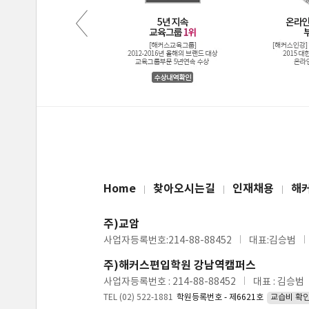
Home
찾아오시는길
인재채용
해
주)교암
사업자등록번호:214-88-88452
대표:김승범
주)해커스편입학원 강남역캠퍼스
사업자등록번호 : 214-88-88452
대표 : 김승범
TEL (02) 522-1881
학원등록번호 - 제6621호
교습비 확