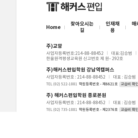
찾아오시는
인재채
해
Home
길
용
주)교암
사업자등록번호:214-88-88452
대표:김승범
한울원격평생교육원 신고번호 제 원- 292호
주)해커스편입학원 강남역캠퍼스
사업자등록번호 : 214-88-88452
대표 : 김승범
TEL (02) 522-1881
학원등록번호 - 제6621호
교습비 확
주) 해커스편입학원 종로본원
사업자등록번호 : 214-88-88452
대표 : 김승범
TEL (02) 735-1881
학원등록번호 - 제2376호
교습비 확
통신판매 신고번호 : 제 2012-서울서초-0808호
FAX : (02) 522-6336
호스팅 제공자 : (주) KT 
Copyright © 2004 해커스편입 All Rights Reser