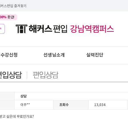
해커스편입 즐겨찾기
00%
환급!
수강신청
선생님소개
실력진단