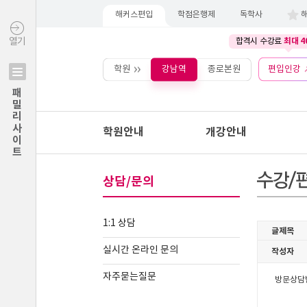
해커스편입
학점은행제
독학사
최대 4
열기
합격시 수강료
학원
강남역
종로본원
편입인강
패밀리사이트
학원안내
개강안내
상담/문의
1:1 상담
실시간 온라인 문의
자주묻는질문