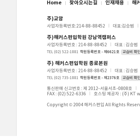
Home
찾아오시는길
인재채용
해
주)교암
사업자등록번호:214-88-88452
대표:김승범
주)해커스편입학원 강남역캠퍼스
사업자등록번호 : 214-88-88452
대표 : 김승범
TEL (02) 522-1881
학원등록번호 - 제6621호
교습비 확
주) 해커스편입학원 종로본원
사업자등록번호 : 214-88-88452
대표 : 김승범
TEL (02) 735-1881
학원등록번호 - 제2376호
교습비 확
통신판매 신고번호 : 제 2012-서울서초-0808호
FAX : (02) 522-6336
호스팅 제공자 : (주) KT 
Copyright © 2004 해커스편입 All Rights Reser