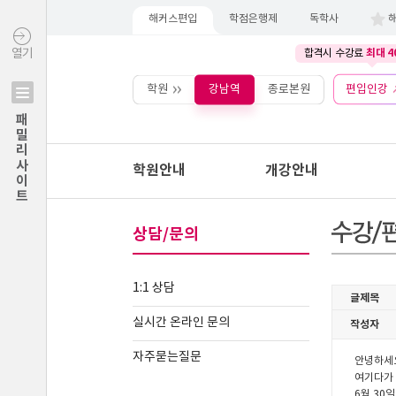
해커스편입
학점은행제
독학사
최대 4
열기
합격시 수강료
학원
강남역
종로본원
편입인강
패밀리사이트
학원안내
개강안내
상담/문의
1:1 상담
실시간 온라인 문의
자주묻는질문