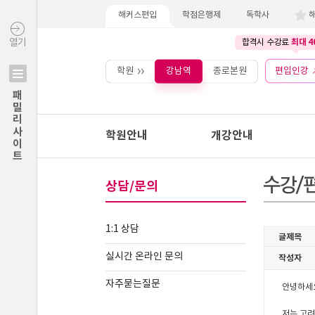
해커스편입
학점은행제
독학사
최대 4
열기
합격시 수강료
학원
강남역
종로본원
편입인강
패밀리사이트
학원안내
개강안내
상담/문의
1:1 상담
실시간 온라인 문의
자주묻는질문