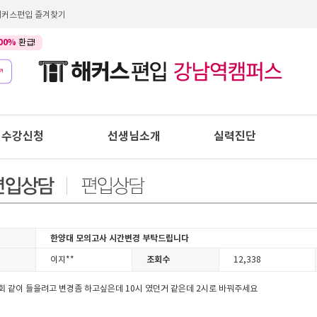
해커스편입 즐겨찾기
00%
환급!
수강신청
선생님소개
실력진단