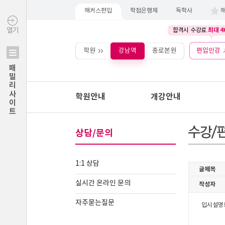
해커스편입
학점은행제
독학사
최대 4
열기
합격시 수강료
학원
강남역
종로본원
편입인강
패밀리사이트
학원안내
개강안내
상담/문의
1:1 상담
실시간 온라인 문의
자주묻는질문