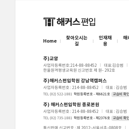
찾아오시는
인재채
해
Home
길
용
주)교암
사업자등록번호:214-88-88452
대표:김승범
한울원격평생교육원 신고번호 제 원- 292호
주)해커스편입학원 강남역캠퍼스
사업자등록번호 : 214-88-88452
대표 : 김승범
TEL (02) 522-1881
학원등록번호 - 제6621호
교습비 확
주) 해커스편입학원 종로본원
사업자등록번호 : 214-88-88452
대표 : 김승범
TEL (02) 735-1881
학원등록번호 - 제2376호
교습비 확
통신판매 신고번호 : 제 2012-서울서초-0808호