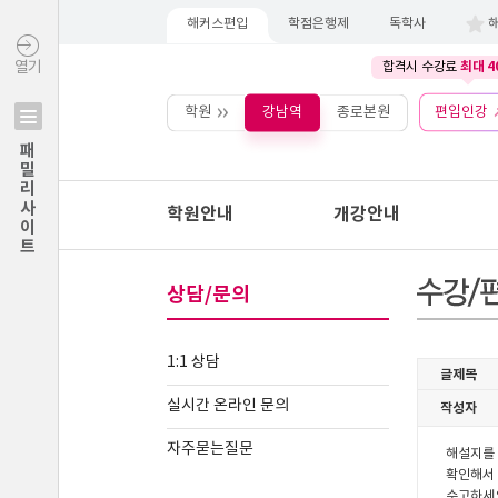
해커스편입
학점은행제
독학사
최대 4
열기
합격시 수강료
학원
강남역
종로본원
편입인강
패밀리사이트
학원안내
개강안내
상담/문의
1:1 상담
실시간 온라인 문의
자주묻는질문