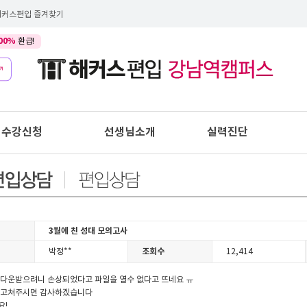
해커스편입 즐겨찾기
00%
환급!
수강신청
선생님소개
실력진단