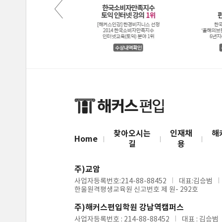
찾아오시는
인재채
해
Home
길
용
주)교암
사업자등록번호:214-88-88452
대표:김승범
한울원격평생교육원 신고번호 제 원- 292호
주)해커스편입학원 강남역캠퍼스
사업자등록번호 : 214-88-88452
대표 : 김승범