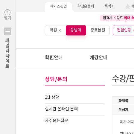
해커스편입
학점은행제
독학사
최대 4
열기
합격시 수강료
학원
강남역
종로본원
편입인강
패밀리사이트
학원안내
개강안내
상담/문의
1:1 상담
실시간 온라인 문의
자주묻는질문