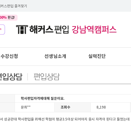
해커스편입 즐겨찾기
00%
환급!
수강신청
선생님소개
실력진단