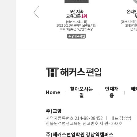
찾아오시는
인재채
해
Home
길
용
주)교암
사업자등록번호:214-88-88452
대표:김승범
한울원격평생교육원 신고번호 제 원- 292호
주)해커스편입학원 강남역캠퍼스