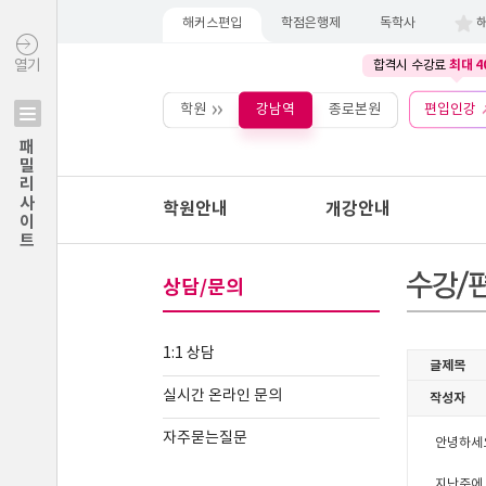
해커스편입
학점은행제
독학사
최대 4
열기
합격시 수강료
학원
강남역
종로본원
편입인강
패밀리사이트
학원안내
개강안내
상담/문의
1:1 상담
실시간 온라인 문의
자주묻는질문