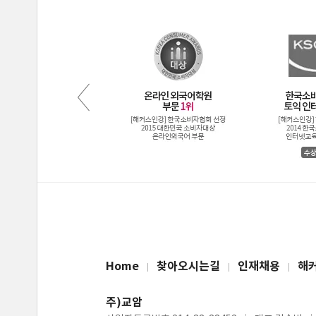
Home
찾아오시는길
인재채용
해
주)교암