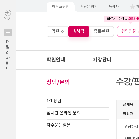
해커스편입
학점은행제
독학사
최대 4
열기
합격시 수강료
학원
강남역
종로본원
편입인강
패밀리사이트
학원안내
개강안내
상담/문의
1:1 상담
실시간 온라인 문의
자주묻는질문