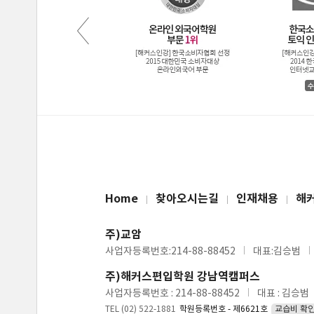
Home
찾아오시는길
인재채용
해
주)교암
사업자등록번호:214-88-88452
대표:김승범
주)해커스편입학원 강남역캠퍼스
사업자등록번호 : 214-88-88452
대표 : 김승범
TEL (02) 522-1881
학원등록번호 - 제6621호
교습비 확