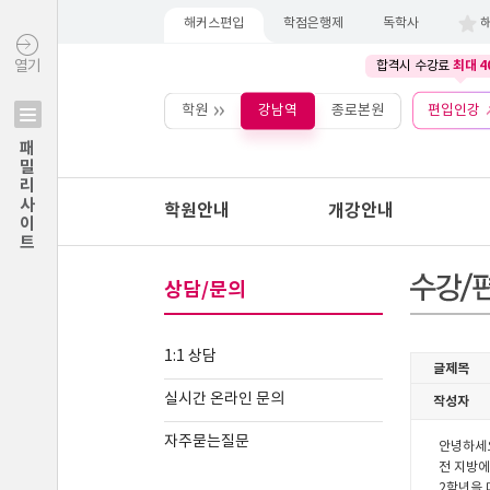
해커스편입
학점은행제
독학사
최대 4
열기
합격시 수강료
학원
강남역
종로본원
편입인강
패밀리사이트
학원안내
개강안내
상담/문의
1:1 상담
실시간 온라인 문의
자주묻는질문