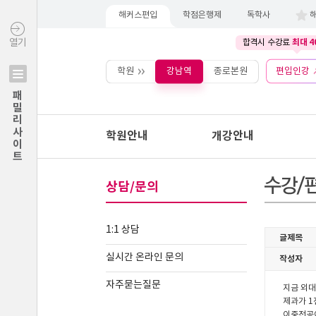
해커스편입
학점은행제
독학사
최대 4
열기
합격시 수강료
학원
강남역
종로본원
편입인강
패밀리사이트
학원안내
개강안내
상담/문의
1:1 상담
실시간 온라인 문의
자주묻는질문