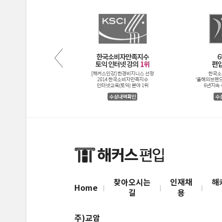
찾아오시는
인재채
해
Home
길
용
주)교암