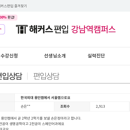
해커스편입 즐겨찾기
00%
환급!
수강신청
선생님소개
실력진단