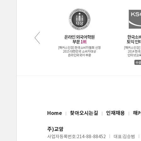
Home
찾아오시는길
인재채용
해
주)교암
사업자등록번호:214-88-88452
대표:김승범