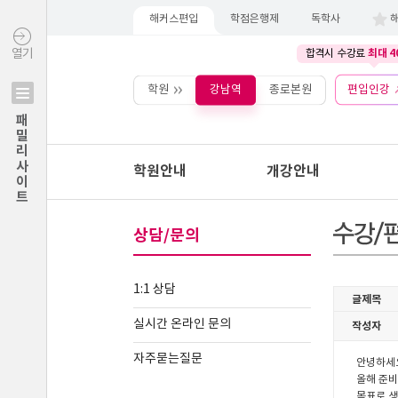
해커스편입
학점은행제
독학사
최대 4
열기
합격시 수강료
학원
강남역
종로본원
편입인강
패밀리사이트
학원안내
개강안내
상담/문의
1:1 상담
실시간 온라인 문의
자주묻는질문