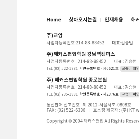
Home
찾아오시는길
인재채용
해
주)교암
사업자등록번호:214-88-88452
대표:김승범
주)해커스편입학원 강남역캠퍼스
사업자등록번호 : 214-88-88452
대표 : 김승범
TEL (02) 522-1881
학원등록번호 - 제6621호
교습비 확
주) 해커스편입학원 종로본원
사업자등록번호 : 214-88-88452
대표 : 김승범
TEL (02) 735-1881
학원등록번호 - 제2376호
교습비 확
통신판매 신고번호 : 제 2012-서울서초-0808호
FAX : (02) 522-6336
호스팅 제공자 : (주) KT 
Copyright © 2004 해커스편입 All Rights Reser