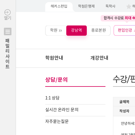
해커스편입
학점은행제
독학사
최대 4
열기
합격시 수강료
학원
강남역
종로본원
편입인강
패밀리사이트
학원안내
개강안내
상담/문의
1:1 상담
실시간 온라인 문의
자주묻는질문