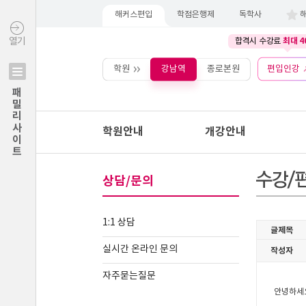
해커스편입
학점은행제
독학사
최대 4
열기
합격시 수강료
학원
강남역
종로본원
편입인강
패밀리사이트
학원안내
개강안내
상담/문의
1:1 상담
실시간 온라인 문의
자주묻는질문