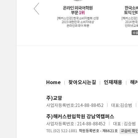
Home
찾아오시는길
인재채용
해
주)교암
사업자등록번호:214-88-88452
대표:김승범
주)해커스편입학원 강남역캠퍼스
사업자등록번호 : 214-88-88452
대표 : 김승범
TEL (02) 522-1881
학원등록번호 - 제6621호
교습비 확