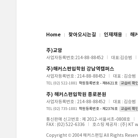
Home
찾아오시는길
인재채용
해
주)교암
사업자등록번호:214-88-88452
대표:김승범
주)해커스편입학원 강남역캠퍼스
사업자등록번호 : 214-88-88452
대표 : 김승범
TEL (02) 522-1881
학원등록번호 - 제6621호
교습비 확
주) 해커스편입학원 종로본원
사업자등록번호 : 214-88-88452
대표 : 김승범
TEL (02) 735-1881
학원등록번호 - 제2376호
교습비 확
통신판매 신고번호 : 제 2012-서울서초-0808호
FAX : (02) 522-6336
호스팅 제공자 : (주) KT 
Copyright © 2004 해커스편입 All Rights Reser