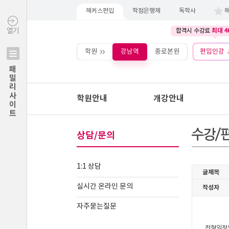
해커스편입
학점은행제
독학사
최대 4
열기
합격시 수강료
학원
강남역
종로본원
편입인강
패밀리사이트
학원안내
개강안내
상담/문의
1:1 상담
실시간 온라인 문의
자주묻는질문