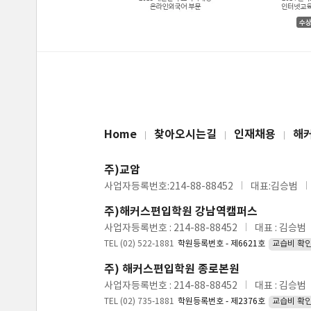
Home
찾아오시는길
인재채용
해
주)교암
사업자등록번호:214-88-88452
대표:김승범
주)해커스편입학원 강남역캠퍼스
사업자등록번호 : 214-88-88452
대표 : 김승범
TEL (02) 522-1881
학원등록번호 - 제6621호
교습비 확
주) 해커스편입학원 종로본원
사업자등록번호 : 214-88-88452
대표 : 김승범
TEL (02) 735-1881
학원등록번호 - 제2376호
교습비 확