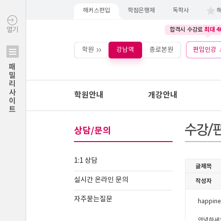
해커스편입
학점은행제
독학사
최대 4
열기
합격시 수강료
학원
강남역
종로본원
편입인강
패밀리사이트
학원안내
개강안내
상담/문의
1:1 상담
실시간 온라인 문의
자주묻는질문