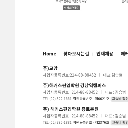
Home
찾아오시는길
인재채용
해
주)교암
사업자등록번호:214-88-88452
대표:김승범
주)해커스편입학원 강남역캠퍼스
사업자등록번호 : 214-88-88452
대표 : 김승범
TEL (02) 522-1881
학원등록번호 - 제6621호
교습비 확
주) 해커스편입학원 종로본원
사업자등록번호 : 214-88-88452
대표 : 김승범
TEL (02) 735-1881
학원등록번호 - 제2376호
교습비 확