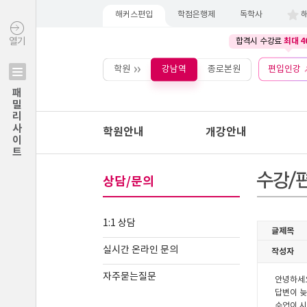
해커스편입
학점은행제
독학사
최대 4
열기
합격시 수강료
학원
강남역
종로본원
편입인강
패밀리사이트
학원안내
개강안내
상담/문의
1:1 상담
실시간 온라인 문의
자주묻는질문