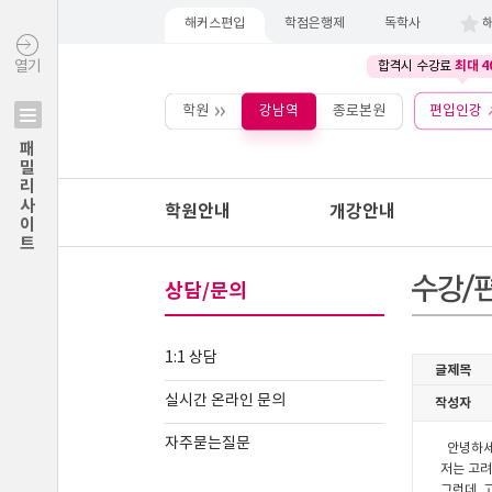
해커스편입
학점은행제
독학사
최대 4
열기
합격시 수강료
학원
강남역
종로본원
편입인강
패밀리사이트
학원안내
개강안내
상담/문의
1:1 상담
실시간 온라인 문의
자주묻는질문