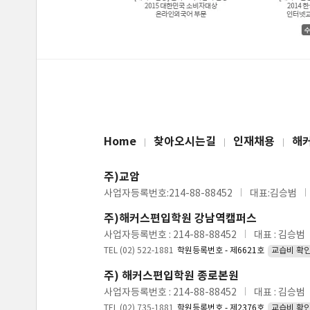
Home
찾아오시는길
인재채용
해
주)교암
사업자등록번호:214-88-88452
대표:김승범
주)해커스편입학원 강남역캠퍼스
사업자등록번호 : 214-88-88452
대표 : 김승범
TEL (02) 522-1881
학원등록번호 - 제6621호
교습비 확
주) 해커스편입학원 종로본원
사업자등록번호 : 214-88-88452
대표 : 김승범
TEL (02) 735-1881
학원등록번호 - 제2376호
교습비 확