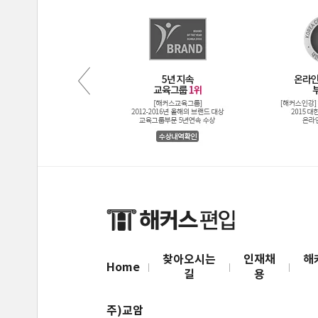
찾아오시는
인재채
해
Home
길
용
주)교암