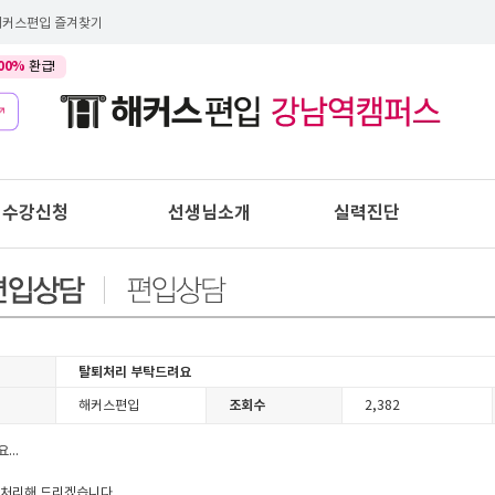
해커스편입 즐겨찾기
00%
환급!
수강신청
선생님소개
실력진단