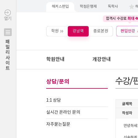
해커스편입
학점은행제
독학사
최대 4
열기
합격시 수강료
학원
강남역
종로본원
편입인강
패밀리사이트
학원안내
개강안내
상담/문의
1:1 상담
실시간 온라인 문의
자주묻는질문