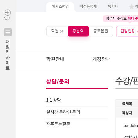
해커스편입
학점은행제
독학사
최대 4
열기
합격시 수강료
학원
강남역
종로본원
편입인강
패밀리사이트
학원안내
개강안내
상담/문의
1:1 상담
실시간 온라인 문의
자주묻는질문